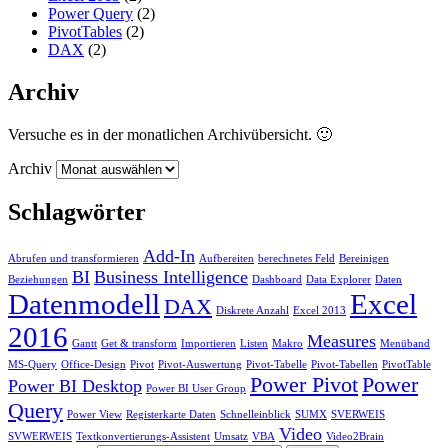
Power Query
(2)
PivotTables
(2)
DAX
(2)
Archiv
Versuche es in der monatlichen Archivübersicht. 🙂
Archiv
Schlagwörter
Add-In
Abrufen und transformieren
Aufbereiten
berechnetes Feld
Bereinigen
BI
Business Intelligence
Beziehungen
Dashboard
Data Explorer
Daten
Datenmodell
Excel
DAX
Diskrete Anzahl
Excel 2013
2016
Measures
Gantt
Get & transform
Importieren
Listen
Makro
Menüband
MS-Query
Office-Design
Pivot
Pivot-Auswertung
Pivot-Tabelle
Pivot-Tabellen
PivotTable
Power Pivot
Power
Power BI Desktop
Power BI User Group
Query
Power View
Registerkarte Daten
Schnelleinblick
SUMX
SVERWEIS
Video
SVWERWEIS
Textkonvertierungs-Assistent
Umsatz
VBA
Video2Brain