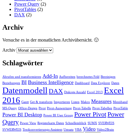
Power Query
(2)
PivotTables
(2)
DAX
(2)
Archiv
Versuche es in der monatlichen Archivübersicht. 🙂
Archiv
Schlagwörter
Add-In
Abrufen und transformieren
Aufbereiten
berechnetes Feld
Bereinigen
BI
Business Intelligence
Beziehungen
Dashboard
Data Explorer
Daten
Datenmodell
Excel
DAX
Diskrete Anzahl
Excel 2013
2016
Measures
Gantt
Get & transform
Importieren
Listen
Makro
Menüband
MS-Query
Office-Design
Pivot
Pivot-Auswertung
Pivot-Tabelle
Pivot-Tabellen
PivotTable
Power Pivot
Power
Power BI Desktop
Power BI User Group
Query
Power View
Registerkarte Daten
Schnelleinblick
SUMX
SVERWEIS
Video
SVWERWEIS
Textkonvertierungs-Assistent
Umsatz
VBA
Video2Brain