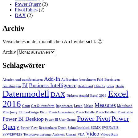
Power Query
(2)
PivotTables
(2)
DAX
(2)
Archiv
Versuche es in der monatlichen Archivübersicht. 🙂
Archiv
Schlagwörter
Add-In
Abrufen und transformieren
Aufbereiten
berechnetes Feld
Bereinigen
BI
Business Intelligence
Beziehungen
Dashboard
Data Explorer
Daten
Datenmodell
Excel
DAX
Diskrete Anzahl
Excel 2013
2016
Measures
Gantt
Get & transform
Importieren
Listen
Makro
Menüband
MS-Query
Office-Design
Pivot
Pivot-Auswertung
Pivot-Tabelle
Pivot-Tabellen
PivotTable
Power Pivot
Power
Power BI Desktop
Power BI User Group
Query
Power View
Registerkarte Daten
Schnelleinblick
SUMX
SVERWEIS
Video
SVWERWEIS
Textkonvertierungs-Assistent
Umsatz
VBA
Video2Brain