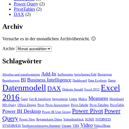
Power Query
(2)
PivotTables
(2)
DAX
(2)
Archiv
Versuche es in der monatlichen Archivübersicht. 🙂
Archiv
Schlagwörter
Add-In
Abrufen und transformieren
Aufbereiten
berechnetes Feld
Bereinigen
BI
Business Intelligence
Beziehungen
Dashboard
Data Explorer
Daten
Datenmodell
Excel
DAX
Diskrete Anzahl
Excel 2013
2016
Measures
Gantt
Get & transform
Importieren
Listen
Makro
Menüband
MS-Query
Office-Design
Pivot
Pivot-Auswertung
Pivot-Tabelle
Pivot-Tabellen
PivotTable
Power Pivot
Power
Power BI Desktop
Power BI User Group
Query
Power View
Registerkarte Daten
Schnelleinblick
SUMX
SVERWEIS
Video
SVWERWEIS
Textkonvertierungs-Assistent
Umsatz
VBA
Video2Brain