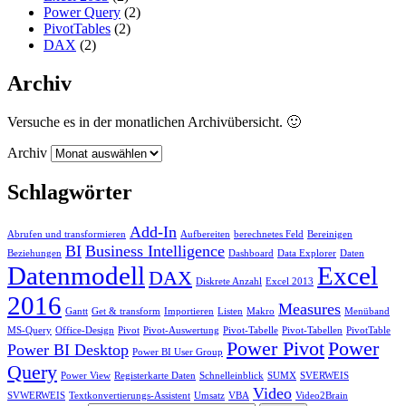
Power Query
(2)
PivotTables
(2)
DAX
(2)
Archiv
Versuche es in der monatlichen Archivübersicht. 🙂
Archiv
Schlagwörter
Add-In
Abrufen und transformieren
Aufbereiten
berechnetes Feld
Bereinigen
BI
Business Intelligence
Beziehungen
Dashboard
Data Explorer
Daten
Datenmodell
Excel
DAX
Diskrete Anzahl
Excel 2013
2016
Measures
Gantt
Get & transform
Importieren
Listen
Makro
Menüband
MS-Query
Office-Design
Pivot
Pivot-Auswertung
Pivot-Tabelle
Pivot-Tabellen
PivotTable
Power Pivot
Power
Power BI Desktop
Power BI User Group
Query
Power View
Registerkarte Daten
Schnelleinblick
SUMX
SVERWEIS
Video
SVWERWEIS
Textkonvertierungs-Assistent
Umsatz
VBA
Video2Brain