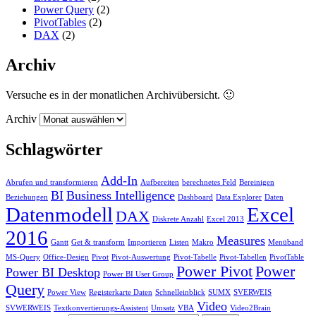
Power Query
(2)
PivotTables
(2)
DAX
(2)
Archiv
Versuche es in der monatlichen Archivübersicht. 🙂
Archiv
Schlagwörter
Add-In
Abrufen und transformieren
Aufbereiten
berechnetes Feld
Bereinigen
BI
Business Intelligence
Beziehungen
Dashboard
Data Explorer
Daten
Datenmodell
Excel
DAX
Diskrete Anzahl
Excel 2013
2016
Measures
Gantt
Get & transform
Importieren
Listen
Makro
Menüband
MS-Query
Office-Design
Pivot
Pivot-Auswertung
Pivot-Tabelle
Pivot-Tabellen
PivotTable
Power Pivot
Power
Power BI Desktop
Power BI User Group
Query
Power View
Registerkarte Daten
Schnelleinblick
SUMX
SVERWEIS
Video
SVWERWEIS
Textkonvertierungs-Assistent
Umsatz
VBA
Video2Brain