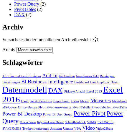
Power Query
(2)
PivotTables
(2)
DAX
(2)
Archiv
Versuche es in der monatlichen Archivübersicht. 🙂
Archiv
Schlagwörter
Add-In
Abrufen und transformieren
Aufbereiten
berechnetes Feld
Bereinigen
BI
Business Intelligence
Beziehungen
Dashboard
Data Explorer
Daten
Datenmodell
Excel
DAX
Diskrete Anzahl
Excel 2013
2016
Measures
Gantt
Get & transform
Importieren
Listen
Makro
Menüband
MS-Query
Office-Design
Pivot
Pivot-Auswertung
Pivot-Tabelle
Pivot-Tabellen
PivotTable
Power Pivot
Power
Power BI Desktop
Power BI User Group
Query
Power View
Registerkarte Daten
Schnelleinblick
SUMX
SVERWEIS
Video
SVWERWEIS
Textkonvertierungs-Assistent
Umsatz
VBA
Video2Brain