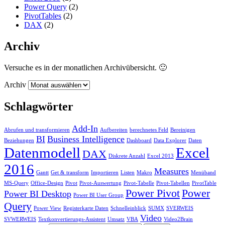
Power Query
(2)
PivotTables
(2)
DAX
(2)
Archiv
Versuche es in der monatlichen Archivübersicht. 🙂
Archiv
Schlagwörter
Add-In
Abrufen und transformieren
Aufbereiten
berechnetes Feld
Bereinigen
BI
Business Intelligence
Beziehungen
Dashboard
Data Explorer
Daten
Datenmodell
Excel
DAX
Diskrete Anzahl
Excel 2013
2016
Measures
Gantt
Get & transform
Importieren
Listen
Makro
Menüband
MS-Query
Office-Design
Pivot
Pivot-Auswertung
Pivot-Tabelle
Pivot-Tabellen
PivotTable
Power Pivot
Power
Power BI Desktop
Power BI User Group
Query
Power View
Registerkarte Daten
Schnelleinblick
SUMX
SVERWEIS
Video
SVWERWEIS
Textkonvertierungs-Assistent
Umsatz
VBA
Video2Brain