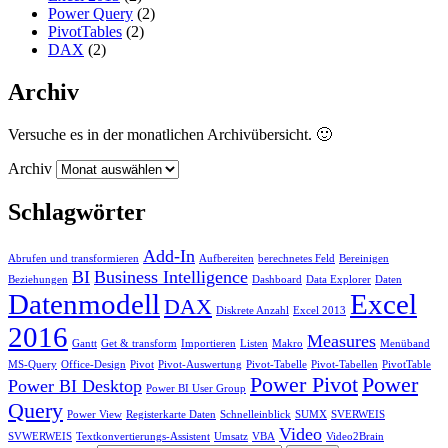
Power Query
(2)
PivotTables
(2)
DAX
(2)
Archiv
Versuche es in der monatlichen Archivübersicht. 🙂
Archiv
Schlagwörter
Add-In
Abrufen und transformieren
Aufbereiten
berechnetes Feld
Bereinigen
BI
Business Intelligence
Beziehungen
Dashboard
Data Explorer
Daten
Datenmodell
Excel
DAX
Diskrete Anzahl
Excel 2013
2016
Measures
Gantt
Get & transform
Importieren
Listen
Makro
Menüband
MS-Query
Office-Design
Pivot
Pivot-Auswertung
Pivot-Tabelle
Pivot-Tabellen
PivotTable
Power Pivot
Power
Power BI Desktop
Power BI User Group
Query
Power View
Registerkarte Daten
Schnelleinblick
SUMX
SVERWEIS
Video
SVWERWEIS
Textkonvertierungs-Assistent
Umsatz
VBA
Video2Brain