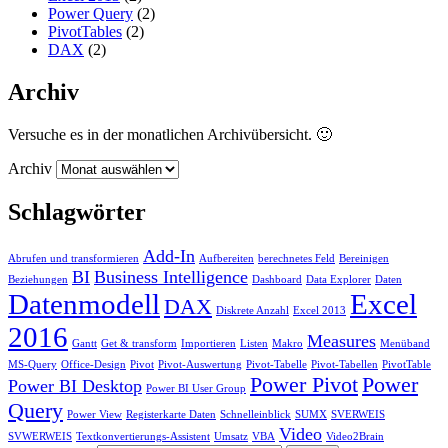
Power Query
(2)
PivotTables
(2)
DAX
(2)
Archiv
Versuche es in der monatlichen Archivübersicht. 🙂
Archiv
Schlagwörter
Add-In
Abrufen und transformieren
Aufbereiten
berechnetes Feld
Bereinigen
BI
Business Intelligence
Beziehungen
Dashboard
Data Explorer
Daten
Datenmodell
Excel
DAX
Diskrete Anzahl
Excel 2013
2016
Measures
Gantt
Get & transform
Importieren
Listen
Makro
Menüband
MS-Query
Office-Design
Pivot
Pivot-Auswertung
Pivot-Tabelle
Pivot-Tabellen
PivotTable
Power Pivot
Power
Power BI Desktop
Power BI User Group
Query
Power View
Registerkarte Daten
Schnelleinblick
SUMX
SVERWEIS
Video
SVWERWEIS
Textkonvertierungs-Assistent
Umsatz
VBA
Video2Brain