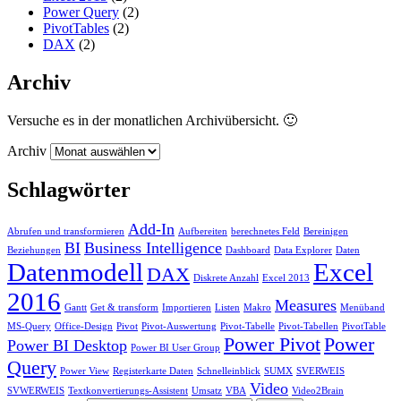
Power Query
(2)
PivotTables
(2)
DAX
(2)
Archiv
Versuche es in der monatlichen Archivübersicht. 🙂
Archiv
Schlagwörter
Add-In
Abrufen und transformieren
Aufbereiten
berechnetes Feld
Bereinigen
BI
Business Intelligence
Beziehungen
Dashboard
Data Explorer
Daten
Datenmodell
Excel
DAX
Diskrete Anzahl
Excel 2013
2016
Measures
Gantt
Get & transform
Importieren
Listen
Makro
Menüband
MS-Query
Office-Design
Pivot
Pivot-Auswertung
Pivot-Tabelle
Pivot-Tabellen
PivotTable
Power Pivot
Power
Power BI Desktop
Power BI User Group
Query
Power View
Registerkarte Daten
Schnelleinblick
SUMX
SVERWEIS
Video
SVWERWEIS
Textkonvertierungs-Assistent
Umsatz
VBA
Video2Brain