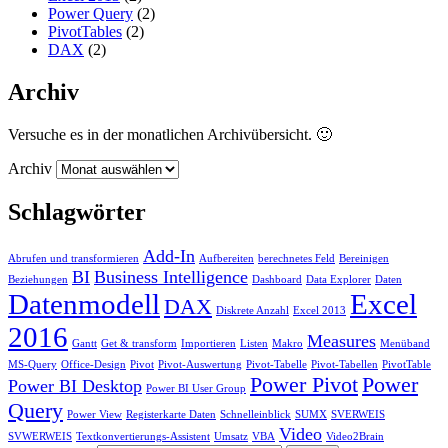
Power Query
(2)
PivotTables
(2)
DAX
(2)
Archiv
Versuche es in der monatlichen Archivübersicht. 🙂
Archiv
Schlagwörter
Add-In
Abrufen und transformieren
Aufbereiten
berechnetes Feld
Bereinigen
BI
Business Intelligence
Beziehungen
Dashboard
Data Explorer
Daten
Datenmodell
Excel
DAX
Diskrete Anzahl
Excel 2013
2016
Measures
Gantt
Get & transform
Importieren
Listen
Makro
Menüband
MS-Query
Office-Design
Pivot
Pivot-Auswertung
Pivot-Tabelle
Pivot-Tabellen
PivotTable
Power Pivot
Power
Power BI Desktop
Power BI User Group
Query
Power View
Registerkarte Daten
Schnelleinblick
SUMX
SVERWEIS
Video
SVWERWEIS
Textkonvertierungs-Assistent
Umsatz
VBA
Video2Brain