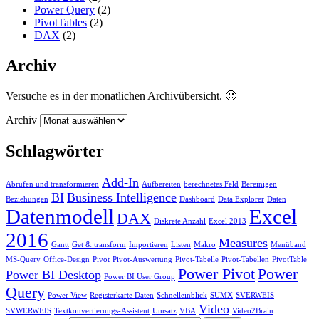
Power Query
(2)
PivotTables
(2)
DAX
(2)
Archiv
Versuche es in der monatlichen Archivübersicht. 🙂
Archiv
Schlagwörter
Add-In
Abrufen und transformieren
Aufbereiten
berechnetes Feld
Bereinigen
BI
Business Intelligence
Beziehungen
Dashboard
Data Explorer
Daten
Datenmodell
Excel
DAX
Diskrete Anzahl
Excel 2013
2016
Measures
Gantt
Get & transform
Importieren
Listen
Makro
Menüband
MS-Query
Office-Design
Pivot
Pivot-Auswertung
Pivot-Tabelle
Pivot-Tabellen
PivotTable
Power Pivot
Power
Power BI Desktop
Power BI User Group
Query
Power View
Registerkarte Daten
Schnelleinblick
SUMX
SVERWEIS
Video
SVWERWEIS
Textkonvertierungs-Assistent
Umsatz
VBA
Video2Brain