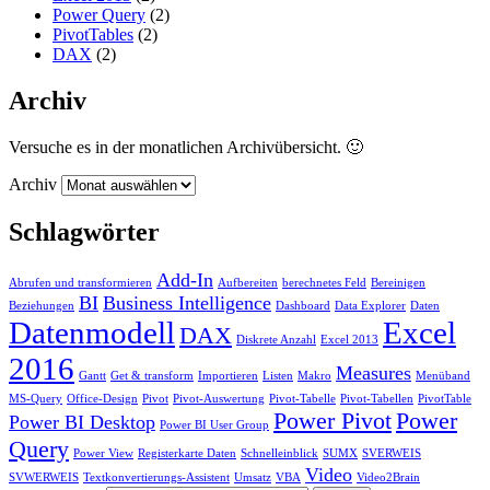
Power Query
(2)
PivotTables
(2)
DAX
(2)
Archiv
Versuche es in der monatlichen Archivübersicht. 🙂
Archiv
Schlagwörter
Add-In
Abrufen und transformieren
Aufbereiten
berechnetes Feld
Bereinigen
BI
Business Intelligence
Beziehungen
Dashboard
Data Explorer
Daten
Datenmodell
Excel
DAX
Diskrete Anzahl
Excel 2013
2016
Measures
Gantt
Get & transform
Importieren
Listen
Makro
Menüband
MS-Query
Office-Design
Pivot
Pivot-Auswertung
Pivot-Tabelle
Pivot-Tabellen
PivotTable
Power Pivot
Power
Power BI Desktop
Power BI User Group
Query
Power View
Registerkarte Daten
Schnelleinblick
SUMX
SVERWEIS
Video
SVWERWEIS
Textkonvertierungs-Assistent
Umsatz
VBA
Video2Brain