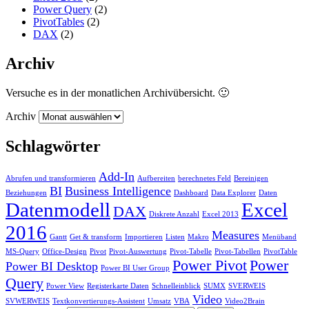
Power Query
(2)
PivotTables
(2)
DAX
(2)
Archiv
Versuche es in der monatlichen Archivübersicht. 🙂
Archiv
Schlagwörter
Add-In
Abrufen und transformieren
Aufbereiten
berechnetes Feld
Bereinigen
BI
Business Intelligence
Beziehungen
Dashboard
Data Explorer
Daten
Datenmodell
Excel
DAX
Diskrete Anzahl
Excel 2013
2016
Measures
Gantt
Get & transform
Importieren
Listen
Makro
Menüband
MS-Query
Office-Design
Pivot
Pivot-Auswertung
Pivot-Tabelle
Pivot-Tabellen
PivotTable
Power Pivot
Power
Power BI Desktop
Power BI User Group
Query
Power View
Registerkarte Daten
Schnelleinblick
SUMX
SVERWEIS
Video
SVWERWEIS
Textkonvertierungs-Assistent
Umsatz
VBA
Video2Brain