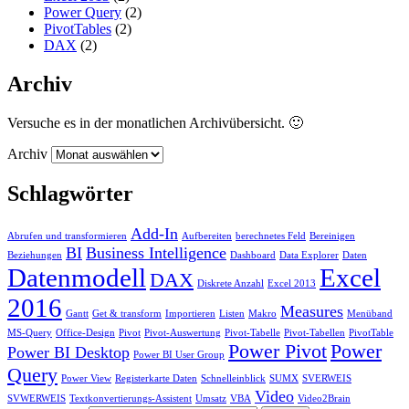
Power Query
(2)
PivotTables
(2)
DAX
(2)
Archiv
Versuche es in der monatlichen Archivübersicht. 🙂
Archiv
Schlagwörter
Add-In
Abrufen und transformieren
Aufbereiten
berechnetes Feld
Bereinigen
BI
Business Intelligence
Beziehungen
Dashboard
Data Explorer
Daten
Datenmodell
Excel
DAX
Diskrete Anzahl
Excel 2013
2016
Measures
Gantt
Get & transform
Importieren
Listen
Makro
Menüband
MS-Query
Office-Design
Pivot
Pivot-Auswertung
Pivot-Tabelle
Pivot-Tabellen
PivotTable
Power Pivot
Power
Power BI Desktop
Power BI User Group
Query
Power View
Registerkarte Daten
Schnelleinblick
SUMX
SVERWEIS
Video
SVWERWEIS
Textkonvertierungs-Assistent
Umsatz
VBA
Video2Brain