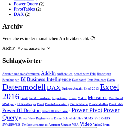
Power Query
(2)
PivotTables
(2)
DAX
(2)
Archiv
Versuche es in der monatlichen Archivübersicht. 🙂
Archiv
Schlagwörter
Add-In
Abrufen und transformieren
Aufbereiten
berechnetes Feld
Bereinigen
BI
Business Intelligence
Beziehungen
Dashboard
Data Explorer
Daten
Datenmodell
Excel
DAX
Diskrete Anzahl
Excel 2013
2016
Measures
Gantt
Get & transform
Importieren
Listen
Makro
Menüband
MS-Query
Office-Design
Pivot
Pivot-Auswertung
Pivot-Tabelle
Pivot-Tabellen
PivotTable
Power Pivot
Power
Power BI Desktop
Power BI User Group
Query
Power View
Registerkarte Daten
Schnelleinblick
SUMX
SVERWEIS
Video
SVWERWEIS
Textkonvertierungs-Assistent
Umsatz
VBA
Video2Brain