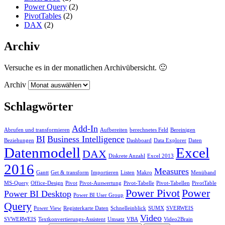
Power Query
(2)
PivotTables
(2)
DAX
(2)
Archiv
Versuche es in der monatlichen Archivübersicht. 🙂
Archiv
Schlagwörter
Add-In
Abrufen und transformieren
Aufbereiten
berechnetes Feld
Bereinigen
BI
Business Intelligence
Beziehungen
Dashboard
Data Explorer
Daten
Datenmodell
Excel
DAX
Diskrete Anzahl
Excel 2013
2016
Measures
Gantt
Get & transform
Importieren
Listen
Makro
Menüband
MS-Query
Office-Design
Pivot
Pivot-Auswertung
Pivot-Tabelle
Pivot-Tabellen
PivotTable
Power Pivot
Power
Power BI Desktop
Power BI User Group
Query
Power View
Registerkarte Daten
Schnelleinblick
SUMX
SVERWEIS
Video
SVWERWEIS
Textkonvertierungs-Assistent
Umsatz
VBA
Video2Brain