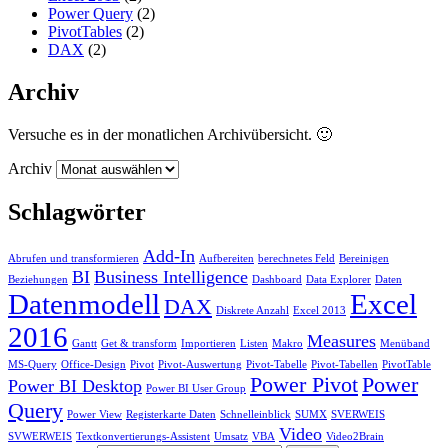
Power Query
(2)
PivotTables
(2)
DAX
(2)
Archiv
Versuche es in der monatlichen Archivübersicht. 🙂
Archiv
Schlagwörter
Add-In
Abrufen und transformieren
Aufbereiten
berechnetes Feld
Bereinigen
BI
Business Intelligence
Beziehungen
Dashboard
Data Explorer
Daten
Datenmodell
Excel
DAX
Diskrete Anzahl
Excel 2013
2016
Measures
Gantt
Get & transform
Importieren
Listen
Makro
Menüband
MS-Query
Office-Design
Pivot
Pivot-Auswertung
Pivot-Tabelle
Pivot-Tabellen
PivotTable
Power Pivot
Power
Power BI Desktop
Power BI User Group
Query
Power View
Registerkarte Daten
Schnelleinblick
SUMX
SVERWEIS
Video
SVWERWEIS
Textkonvertierungs-Assistent
Umsatz
VBA
Video2Brain