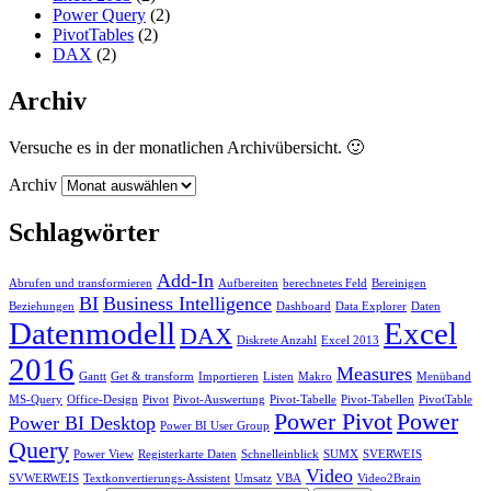
Power Query
(2)
PivotTables
(2)
DAX
(2)
Archiv
Versuche es in der monatlichen Archivübersicht. 🙂
Archiv
Schlagwörter
Add-In
Abrufen und transformieren
Aufbereiten
berechnetes Feld
Bereinigen
BI
Business Intelligence
Beziehungen
Dashboard
Data Explorer
Daten
Datenmodell
Excel
DAX
Diskrete Anzahl
Excel 2013
2016
Measures
Gantt
Get & transform
Importieren
Listen
Makro
Menüband
MS-Query
Office-Design
Pivot
Pivot-Auswertung
Pivot-Tabelle
Pivot-Tabellen
PivotTable
Power Pivot
Power
Power BI Desktop
Power BI User Group
Query
Power View
Registerkarte Daten
Schnelleinblick
SUMX
SVERWEIS
Video
SVWERWEIS
Textkonvertierungs-Assistent
Umsatz
VBA
Video2Brain