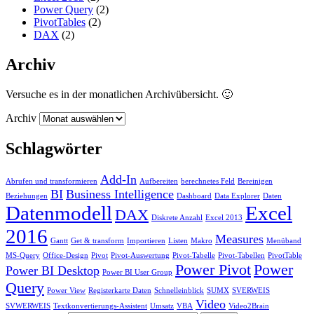
Power Query
(2)
PivotTables
(2)
DAX
(2)
Archiv
Versuche es in der monatlichen Archivübersicht. 🙂
Archiv
Schlagwörter
Add-In
Abrufen und transformieren
Aufbereiten
berechnetes Feld
Bereinigen
BI
Business Intelligence
Beziehungen
Dashboard
Data Explorer
Daten
Datenmodell
Excel
DAX
Diskrete Anzahl
Excel 2013
2016
Measures
Gantt
Get & transform
Importieren
Listen
Makro
Menüband
MS-Query
Office-Design
Pivot
Pivot-Auswertung
Pivot-Tabelle
Pivot-Tabellen
PivotTable
Power Pivot
Power
Power BI Desktop
Power BI User Group
Query
Power View
Registerkarte Daten
Schnelleinblick
SUMX
SVERWEIS
Video
SVWERWEIS
Textkonvertierungs-Assistent
Umsatz
VBA
Video2Brain