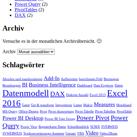
Power Query
(2)
PivotTables
(2)
DAX
(2)
Archiv
Versuche es in der monatlichen Archivübersicht. 🙂
Archiv
Schlagwörter
Add-In
Abrufen und transformieren
Aufbereiten
berechnetes Feld
Bereinigen
BI
Business Intelligence
Beziehungen
Dashboard
Data Explorer
Daten
Datenmodell
Excel
DAX
Diskrete Anzahl
Excel 2013
2016
Measures
Gantt
Get & transform
Importieren
Listen
Makro
Menüband
MS-Query
Office-Design
Pivot
Pivot-Auswertung
Pivot-Tabelle
Pivot-Tabellen
PivotTable
Power Pivot
Power
Power BI Desktop
Power BI User Group
Query
Power View
Registerkarte Daten
Schnelleinblick
SUMX
SVERWEIS
Video
SVWERWEIS
Textkonvertierungs-Assistent
Umsatz
VBA
Video2Brain