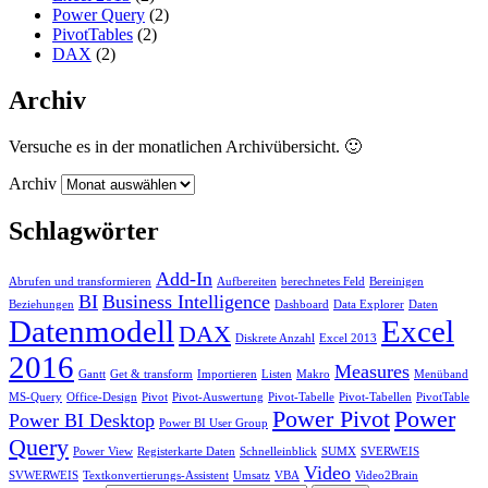
Power Query
(2)
PivotTables
(2)
DAX
(2)
Archiv
Versuche es in der monatlichen Archivübersicht. 🙂
Archiv
Schlagwörter
Add-In
Abrufen und transformieren
Aufbereiten
berechnetes Feld
Bereinigen
BI
Business Intelligence
Beziehungen
Dashboard
Data Explorer
Daten
Datenmodell
Excel
DAX
Diskrete Anzahl
Excel 2013
2016
Measures
Gantt
Get & transform
Importieren
Listen
Makro
Menüband
MS-Query
Office-Design
Pivot
Pivot-Auswertung
Pivot-Tabelle
Pivot-Tabellen
PivotTable
Power Pivot
Power
Power BI Desktop
Power BI User Group
Query
Power View
Registerkarte Daten
Schnelleinblick
SUMX
SVERWEIS
Video
SVWERWEIS
Textkonvertierungs-Assistent
Umsatz
VBA
Video2Brain