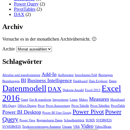
Power Query
(2)
PivotTables
(2)
DAX
(2)
Archiv
Versuche es in der monatlichen Archivübersicht. 🙂
Archiv
Schlagwörter
Add-In
Abrufen und transformieren
Aufbereiten
berechnetes Feld
Bereinigen
BI
Business Intelligence
Beziehungen
Dashboard
Data Explorer
Daten
Datenmodell
Excel
DAX
Diskrete Anzahl
Excel 2013
2016
Measures
Gantt
Get & transform
Importieren
Listen
Makro
Menüband
MS-Query
Office-Design
Pivot
Pivot-Auswertung
Pivot-Tabelle
Pivot-Tabellen
PivotTable
Power Pivot
Power
Power BI Desktop
Power BI User Group
Query
Power View
Registerkarte Daten
Schnelleinblick
SUMX
SVERWEIS
Video
SVWERWEIS
Textkonvertierungs-Assistent
Umsatz
VBA
Video2Brain