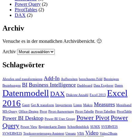
Power Query
(2)
PivotTables
(2)
DAX
(2)
Archiv
Versuche es in der monatlichen Archivübersicht. 🙂
Archiv
Schlagwörter
Add-In
Abrufen und transformieren
Aufbereiten
berechnetes Feld
Bereinigen
BI
Business Intelligence
Beziehungen
Dashboard
Data Explorer
Daten
Datenmodell
Excel
DAX
Diskrete Anzahl
Excel 2013
2016
Measures
Gantt
Get & transform
Importieren
Listen
Makro
Menüband
MS-Query
Office-Design
Pivot
Pivot-Auswertung
Pivot-Tabelle
Pivot-Tabellen
PivotTable
Power Pivot
Power
Power BI Desktop
Power BI User Group
Query
Power View
Registerkarte Daten
Schnelleinblick
SUMX
SVERWEIS
Video
SVWERWEIS
Textkonvertierungs-Assistent
Umsatz
VBA
Video2Brain