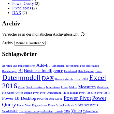
Power Query
(2)
PivotTables
(2)
DAX
(2)
Archiv
Versuche es in der monatlichen Archivübersicht. 🙂
Archiv
Schlagwörter
Add-In
Abrufen und transformieren
Aufbereiten
berechnetes Feld
Bereinigen
BI
Business Intelligence
Beziehungen
Dashboard
Data Explorer
Daten
Datenmodell
Excel
DAX
Diskrete Anzahl
Excel 2013
2016
Measures
Gantt
Get & transform
Importieren
Listen
Makro
Menüband
MS-Query
Office-Design
Pivot
Pivot-Auswertung
Pivot-Tabelle
Pivot-Tabellen
PivotTable
Power Pivot
Power
Power BI Desktop
Power BI User Group
Query
Power View
Registerkarte Daten
Schnelleinblick
SUMX
SVERWEIS
Video
SVWERWEIS
Textkonvertierungs-Assistent
Umsatz
VBA
Video2Brain