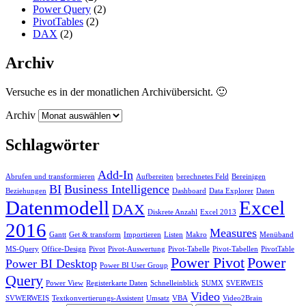
Power Query
(2)
PivotTables
(2)
DAX
(2)
Archiv
Versuche es in der monatlichen Archivübersicht. 🙂
Archiv
Schlagwörter
Add-In
Abrufen und transformieren
Aufbereiten
berechnetes Feld
Bereinigen
BI
Business Intelligence
Beziehungen
Dashboard
Data Explorer
Daten
Datenmodell
Excel
DAX
Diskrete Anzahl
Excel 2013
2016
Measures
Gantt
Get & transform
Importieren
Listen
Makro
Menüband
MS-Query
Office-Design
Pivot
Pivot-Auswertung
Pivot-Tabelle
Pivot-Tabellen
PivotTable
Power Pivot
Power
Power BI Desktop
Power BI User Group
Query
Power View
Registerkarte Daten
Schnelleinblick
SUMX
SVERWEIS
Video
SVWERWEIS
Textkonvertierungs-Assistent
Umsatz
VBA
Video2Brain