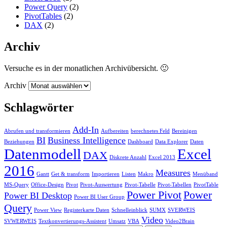
Power Query
(2)
PivotTables
(2)
DAX
(2)
Archiv
Versuche es in der monatlichen Archivübersicht. 🙂
Archiv
Schlagwörter
Add-In
Abrufen und transformieren
Aufbereiten
berechnetes Feld
Bereinigen
BI
Business Intelligence
Beziehungen
Dashboard
Data Explorer
Daten
Datenmodell
Excel
DAX
Diskrete Anzahl
Excel 2013
2016
Measures
Gantt
Get & transform
Importieren
Listen
Makro
Menüband
MS-Query
Office-Design
Pivot
Pivot-Auswertung
Pivot-Tabelle
Pivot-Tabellen
PivotTable
Power Pivot
Power
Power BI Desktop
Power BI User Group
Query
Power View
Registerkarte Daten
Schnelleinblick
SUMX
SVERWEIS
Video
SVWERWEIS
Textkonvertierungs-Assistent
Umsatz
VBA
Video2Brain