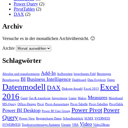
Power Query
(2)
PivotTables
(2)
DAX
(2)
Archiv
Versuche es in der monatlichen Archivübersicht. 🙂
Archiv
Schlagwörter
Add-In
Abrufen und transformieren
Aufbereiten
berechnetes Feld
Bereinigen
BI
Business Intelligence
Beziehungen
Dashboard
Data Explorer
Daten
Datenmodell
Excel
DAX
Diskrete Anzahl
Excel 2013
2016
Measures
Gantt
Get & transform
Importieren
Listen
Makro
Menüband
MS-Query
Office-Design
Pivot
Pivot-Auswertung
Pivot-Tabelle
Pivot-Tabellen
PivotTable
Power Pivot
Power
Power BI Desktop
Power BI User Group
Query
Power View
Registerkarte Daten
Schnelleinblick
SUMX
SVERWEIS
Video
SVWERWEIS
Textkonvertierungs-Assistent
Umsatz
VBA
Video2Brain