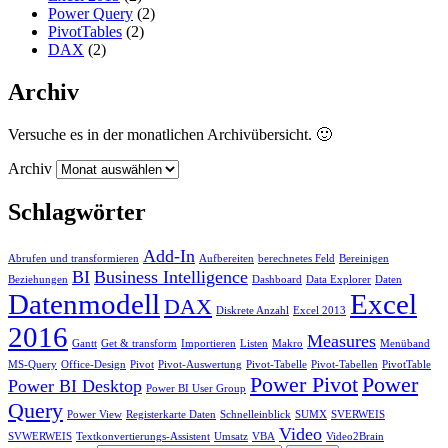
Power Query
(2)
PivotTables
(2)
DAX
(2)
Archiv
Versuche es in der monatlichen Archivübersicht. 🙂
Archiv
Schlagwörter
Add-In
Abrufen und transformieren
Aufbereiten
berechnetes Feld
Bereinigen
BI
Business Intelligence
Beziehungen
Dashboard
Data Explorer
Daten
Datenmodell
Excel
DAX
Diskrete Anzahl
Excel 2013
2016
Measures
Gantt
Get & transform
Importieren
Listen
Makro
Menüband
MS-Query
Office-Design
Pivot
Pivot-Auswertung
Pivot-Tabelle
Pivot-Tabellen
PivotTable
Power Pivot
Power
Power BI Desktop
Power BI User Group
Query
Power View
Registerkarte Daten
Schnelleinblick
SUMX
SVERWEIS
Video
SVWERWEIS
Textkonvertierungs-Assistent
Umsatz
VBA
Video2Brain