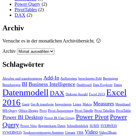
Power Query
(2)
PivotTables
(2)
DAX
(2)
Archiv
Versuche es in der monatlichen Archivübersicht. 🙂
Archiv
Schlagwörter
Add-In
Abrufen und transformieren
Aufbereiten
berechnetes Feld
Bereinigen
BI
Business Intelligence
Beziehungen
Dashboard
Data Explorer
Daten
Datenmodell
Excel
DAX
Diskrete Anzahl
Excel 2013
2016
Measures
Gantt
Get & transform
Importieren
Listen
Makro
Menüband
MS-Query
Office-Design
Pivot
Pivot-Auswertung
Pivot-Tabelle
Pivot-Tabellen
PivotTable
Power Pivot
Power
Power BI Desktop
Power BI User Group
Query
Power View
Registerkarte Daten
Schnelleinblick
SUMX
SVERWEIS
Video
SVWERWEIS
Textkonvertierungs-Assistent
Umsatz
VBA
Video2Brain