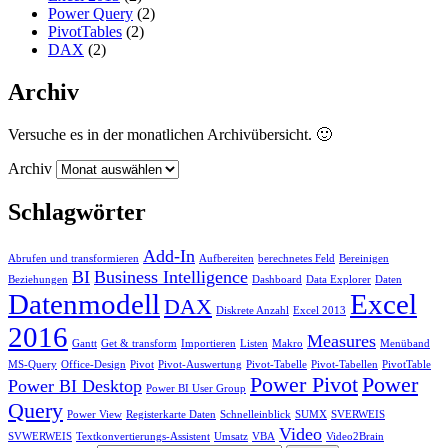
Power Query
(2)
PivotTables
(2)
DAX
(2)
Archiv
Versuche es in der monatlichen Archivübersicht. 🙂
Archiv
Schlagwörter
Add-In
Abrufen und transformieren
Aufbereiten
berechnetes Feld
Bereinigen
BI
Business Intelligence
Beziehungen
Dashboard
Data Explorer
Daten
Datenmodell
Excel
DAX
Diskrete Anzahl
Excel 2013
2016
Measures
Gantt
Get & transform
Importieren
Listen
Makro
Menüband
MS-Query
Office-Design
Pivot
Pivot-Auswertung
Pivot-Tabelle
Pivot-Tabellen
PivotTable
Power Pivot
Power
Power BI Desktop
Power BI User Group
Query
Power View
Registerkarte Daten
Schnelleinblick
SUMX
SVERWEIS
Video
SVWERWEIS
Textkonvertierungs-Assistent
Umsatz
VBA
Video2Brain