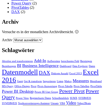
Power Query
(2)
PivotTables
(2)
DAX
(2)
Archiv
Versuche es in der monatlichen Archivübersicht. 🙂
Archiv
Schlagwörter
Add-In
Abrufen und transformieren
Aufbereiten
berechnetes Feld
Bereinigen
BI
Business Intelligence
Beziehungen
Dashboard
Data Explorer
Daten
Datenmodell
Excel
DAX
Diskrete Anzahl
Excel 2013
2016
Measures
Gantt
Get & transform
Importieren
Listen
Makro
Menüband
MS-Query
Office-Design
Pivot
Pivot-Auswertung
Pivot-Tabelle
Pivot-Tabellen
PivotTable
Power Pivot
Power
Power BI Desktop
Power BI User Group
Query
Power View
Registerkarte Daten
Schnelleinblick
SUMX
SVERWEIS
Video
SVWERWEIS
Textkonvertierungs-Assistent
Umsatz
VBA
Video2Brain