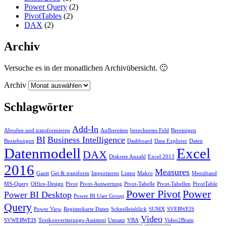
Power Query
(2)
PivotTables
(2)
DAX
(2)
Archiv
Versuche es in der monatlichen Archivübersicht. 🙂
Archiv
Schlagwörter
Add-In
Abrufen und transformieren
Aufbereiten
berechnetes Feld
Bereinigen
BI
Business Intelligence
Beziehungen
Dashboard
Data Explorer
Daten
Datenmodell
Excel
DAX
Diskrete Anzahl
Excel 2013
2016
Measures
Gantt
Get & transform
Importieren
Listen
Makro
Menüband
MS-Query
Office-Design
Pivot
Pivot-Auswertung
Pivot-Tabelle
Pivot-Tabellen
PivotTable
Power Pivot
Power
Power BI Desktop
Power BI User Group
Query
Power View
Registerkarte Daten
Schnelleinblick
SUMX
SVERWEIS
Video
SVWERWEIS
Textkonvertierungs-Assistent
Umsatz
VBA
Video2Brain